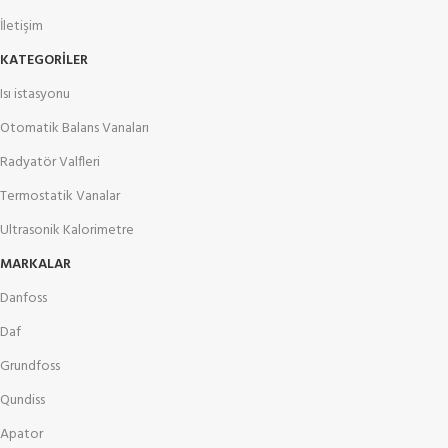
İletişim
KATEGORILER
Isı istasyonu
Otomatik Balans Vanaları
Radyatör Valfleri
Termostatik Vanalar
Ultrasonik Kalorimetre
MARKALAR
Danfoss
Daf
Grundfoss
Qundiss
Apator