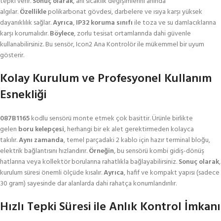
tepki verir.
Sonuç olarak
, ani sıcaklık değişimlerini anında
algılar.
Özellikle
polikarbonat gövdesi, darbelere ve ısıya karşı yüksek
dayanıklılık sağlar.
Ayrıca
,
IP32 koruma sınıfı
ile toza ve su damlacıklarına
karşı korumalıdır.
Böylece
, zorlu tesisat ortamlarında dahi güvenle
kullanabilirsiniz. Bu sensör, Icon2 Ana Kontrolör ile mükemmel bir uyum
gösterir.
Kolay Kurulum ve Profesyonel Kullanım
Esnekliği
087B1165
kodlu sensörü monte etmek çok basittir. Ürünle birlikte
gelen
boru kelepçesi
, herhangi bir ek alet gerektirmeden kolayca
takılır.
Aynı zamanda
, temel parçadaki 2 kablo için hazır terminal bloğu,
elektrik bağlantısını hızlandırır.
Örneğin
, bu sensörü kombi gidiş-dönüş
hatlarına veya kollektör borularına rahatlıkla bağlayabilirsiniz.
Sonuç olarak
,
kurulum süresi önemli ölçüde kısalır.
Ayrıca
, hafif ve kompakt yapısı (sadece
30 gram) sayesinde dar alanlarda dahi rahatça konumlandırılır.
Hızlı Tepki Süresi ile Anlık Kontrol İmkanı