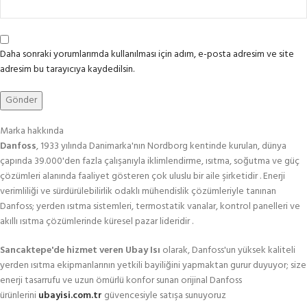
Daha sonraki yorumlarımda kullanılması için adım, e-posta adresim ve site
adresim bu tarayıcıya kaydedilsin.
Marka hakkında
Danfoss
, 1933 yılında Danimarka'nın Nordborg kentinde kurulan, dünya
çapında 39.000'den fazla çalışanıyla iklimlendirme, ısıtma, soğutma ve güç
çözümleri alanında faaliyet gösteren çok uluslu bir aile şirketidir . Enerji
verimliliği ve sürdürülebilirlik odaklı mühendislik çözümleriyle tanınan
Danfoss; yerden ısıtma sistemleri, termostatik vanalar, kontrol panelleri ve
akıllı ısıtma çözümlerinde küresel pazar lideridir .
Sancaktepe'de hizmet veren Ubay Isı
olarak, Danfoss'un yüksek kaliteli
yerden ısıtma ekipmanlarının yetkili bayiliğini yapmaktan gurur duyuyor; size
enerji tasarrufu ve uzun ömürlü konfor sunan orijinal Danfoss
ürünlerini
ubayisi.com.tr
güvencesiyle satışa sunuyoruz