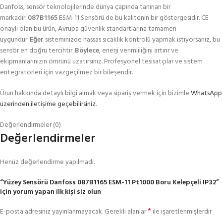
Danfoss, sensör teknolojilerinde dünya çapında tanınan bir
markadır.
087B1165
ESM-11 Sensörü de bu kalitenin bir göstergesidir. CE
onaylı olan bu ürün, Avrupa güvenlik standartlarına tamamen
uygundur.
Eğer
sisteminizde hassas sıcaklık kontrolü yapmak istiyorsanız, bu
sensör en doğru tercihtir.
Böylece
, enerji verimliliğini artırır ve
ekipmanlarınızın ömrünü uzatırsınız. Profesyonel tesisatçılar ve sistem
entegratörleri için vazgeçilmez bir bileşendir.
Ürün hakkında detaylı bilgi almak veya sipariş vermek için bizimle
WhatsApp
üzerinden iletişime geçebilirsiniz
.
Değerlendirmeler (0)
Değerlendirmeler
Henüz değerlendirme yapılmadı.
“Yüzey Sensörü Danfoss 087B1165 ESM-11 Pt1000 Boru Kelepçeli IP32”
için yorum yapan ilk kişi siz olun
*
E-posta adresiniz yayınlanmayacak.
Gerekli alanlar
ile işaretlenmişlerdir