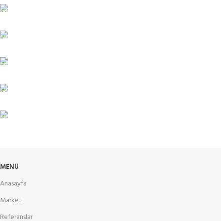
ÜCRETSİZ KARGO
Taşıyıcı bilgileri.
ONLINE ÖDEME
Ödeme yöntemleri.
7/24 DESTEK
Sınırsız destek.
%100 GÜVENLİ
Güvenlik sertifikaları
İADE DESTEK
Müşteri memnuniyeti
MENÜ
Anasayfa
Market
Referanslar