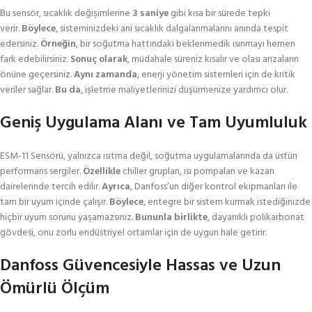
Bu sensör, sıcaklık değişimlerine
3 saniye
gibi kısa bir sürede tepki
verir.
Böylece
, sisteminizdeki ani sıcaklık dalgalanmalarını anında tespit
edersiniz.
Örneğin
, bir soğutma hattındaki beklenmedik ısınmayı hemen
fark edebilirsiniz.
Sonuç olarak
, müdahale süreniz kısalır ve olası arızaların
önüne geçersiniz.
Aynı zamanda
, enerji yönetim sistemleri için de kritik
veriler sağlar.
Bu da
, işletme maliyetlerinizi düşürmenize yardımcı olur.
Geniş Uygulama Alanı ve Tam Uyumluluk
ESM-11 Sensörü, yalnızca ısıtma değil, soğutma uygulamalarında da üstün
performans sergiler.
Özellikle
chiller grupları, ısı pompaları ve kazan
dairelerinde tercih edilir.
Ayrıca
, Danfoss’un diğer kontrol ekipmanları ile
tam bir uyum içinde çalışır.
Böylece
, entegre bir sistem kurmak istediğinizde
hiçbir uyum sorunu yaşamazsınız.
Bununla birlikte
, dayanıklı polikarbonat
gövdesi, onu zorlu endüstriyel ortamlar için de uygun hale getirir.
Danfoss Güvencesiyle Hassas ve Uzun
Ömürlü Ölçüm