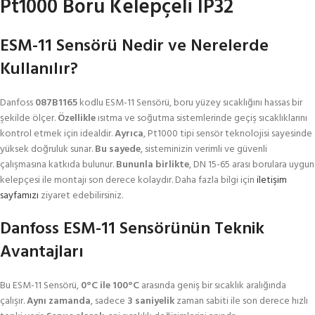
Pt1000 Boru Kelepçeli IP32
ESM-11 Sensörü Nedir ve Nerelerde
Kullanılır?
Danfoss
087B1165
kodlu ESM-11 Sensörü, boru yüzey sıcaklığını hassas bir
şekilde ölçer.
Özellikle
ısıtma ve soğutma sistemlerinde geçiş sıcaklıklarını
kontrol etmek için idealdir.
Ayrıca
, Pt1000 tipi sensör teknolojisi sayesinde
yüksek doğruluk sunar.
Bu sayede
, sisteminizin verimli ve güvenli
çalışmasına katkıda bulunur.
Bununla birlikte
, DN 15-65 arası borulara uygun
kelepçesi ile montajı son derece kolaydır. Daha fazla bilgi için
iletişim
sayfamızı
ziyaret edebilirsiniz.
Danfoss ESM-11 Sensörünün Teknik
Avantajları
Bu ESM-11 Sensörü,
0°C ile 100°C
arasında geniş bir sıcaklık aralığında
çalışır.
Aynı zamanda
, sadece
3 saniyelik
zaman sabiti ile son derece hızlı