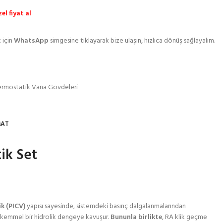
l fiyat al
 için
WhatsApp
simgesine tıklayarak bize ulaşın, hızlıca dönüş sağlayalım.
ermostatik Vana Gövdeleri
MAT
ik Set
k (PICV)
yapısı sayesinde, sistemdeki basınç dalgalanmalarından
 mükemmel bir hidrolik dengeye kavuşur.
Bununla birlikte
, RA klik geçme