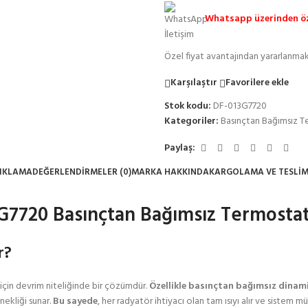
Whatsapp üzerinden öze
Özel fiyat avantajından yararlanmak
Karşılaştır
Favorilere ekle
Stok kodu:
DF-013G7720
Kategoriler:
Basınçtan Bağımsız T
Paylaş:
IKLAMA
DEĞERLENDIRMELER (0)
MARKA HAKKINDA
KARGOLAMA VE TESLI
G7720 Basınçtan Bağımsız Termostat
r?
için devrim niteliğinde bir çözümdür.
Özellikle
basınçtan bağımsız dinami
nekliği sunar.
Bu sayede
, her radyatör ihtiyacı olan tam ısıyı alır ve sistem