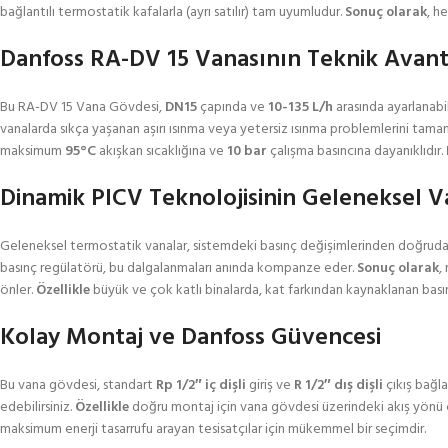
bağlantılı termostatik kafalarla (ayrı satılır) tam uyumludur.
Sonuç olarak
, h
Danfoss RA-DV 15 Vanasının Teknik Avanta
Bu RA-DV 15 Vana Gövdesi,
DN15
çapında ve
10-135 L/h
arasında ayarlanabili
vanalarda sıkça yaşanan aşırı ısınma veya yetersiz ısınma problemlerini tama
maksimum
95°C
akışkan sıcaklığına ve
10 bar
çalışma basıncına dayanıklıdır.
Dinamik PICV Teknolojisinin Geleneksel V
Geleneksel termostatik vanalar, sistemdeki basınç değişimlerinden doğrudan
basınç regülatörü, bu dalgalanmaları anında kompanze eder.
Sonuç olarak
,
önler.
Özellikle
büyük ve çok katlı binalarda, kat farkından kaynaklanan basın
Kolay Montaj ve Danfoss Güvencesi
Bu vana gövdesi, standart
Rp 1/2″ iç dişli
giriş ve
R 1/2″ dış dişli
çıkış bağla
edebilirsiniz.
Özellikle
doğru montaj için vana gövdesi üzerindeki akış yönü o
maksimum enerji tasarrufu arayan tesisatçılar için mükemmel bir seçimdir.