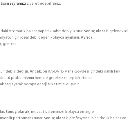
etişim sayfamızı
ziyaret edebilirsiniz.
a dahi otomatik balans yaparak sabit debiyi korur.
Sonuç olarak
, geleneksel
adyatör için ideal debi değeri kolayca ayarlanır.
Ayrıca
,
ç gösterir.
ün debisi değişir.
Ancak
, bu RA-DV 15 Vana Gövdesi içindeki dahili fark
ürültü problemlerini hem de gereksiz enerji tüketimini
arak sağlayarak pompa enerji tüketimini düşürür.
dur.
Sonuç olarak
, mevcut sisteminize kolayca entegre
 güvenilir performans sunar.
Sonuç olarak
, profesyonel bir hidrolik balans ve