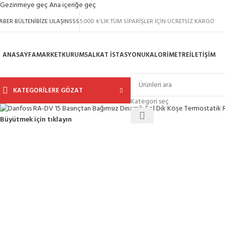
Gezinmeye geç
Ana içeriğe geç
ABER BÜLTENI
BIZE ULAŞIN
SSS
5.000 ₺'LIK TÜM SİPARİŞLER İÇİN ÜCRETSİZ KARGO
ANASAYFA
MARKET
KURUMSAL
KAT İSTASYONU
KALORIMETRE
İLETIŞIM
KATEGORILERE GÖZAT
Kategori seç
Büyütmek için tıklayın