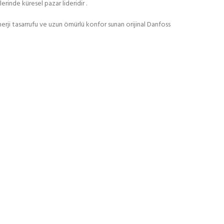
rinde küresel pazar lideridir .
nerji tasarrufu ve uzun ömürlü konfor sunan orijinal Danfoss