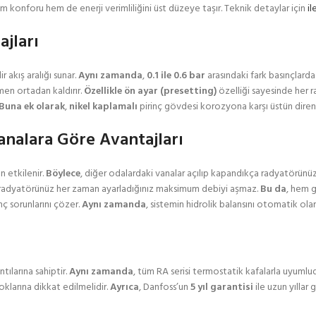
em konforu hem de enerji verimliliğini üst düzeye taşır. Teknik detaylar için
il
jları
r akış aralığı sunar.
Aynı zamanda
,
0.1 ile 0.6 bar
arasındaki fark basınçlard
men ortadan kaldırır.
Özellikle
ön ayar (presetting)
özelliği sayesinde her r
Buna ek olarak
,
nikel kaplamalı
pirinç gövdesi korozyona karşı üstün diren
analara Göre Avantajları
 etkilenir.
Böylece
, diğer odalardaki vanalar açılıp kapandıkça radyatörünüz
 radyatörünüz her zaman ayarladığınız maksimum debiyi aşmaz.
Bu da
, hem g
ç sorunlarını çözer.
Aynı zamanda
, sistemin hidrolik balansını otomatik ol
ntılarına sahiptir.
Aynı zamanda
, tüm RA serisi termostatik kafalarla uyumlu
klarına dikkat edilmelidir.
Ayrıca
, Danfoss’un
5 yıl garantisi
ile uzun yıllar