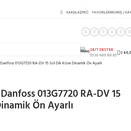
KARŞILAŞTIR
FAVORILERIM
GIRIŞ / KAY
24/7 DESTEK
0
₺
0,
0536 489 88 85
Danfoss 013G7720 RA-DV 15 Sol Dik Köse Dinamik Ön Ayarlı
 Danfoss 013G7720 RA-DV 15
Dinamik Ön Ayarlı