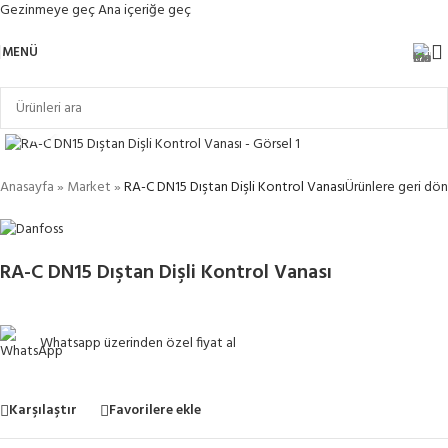
Gezinmeye geç
Ana içeriğe geç
MENÜ
Büyütmek için tıklayın
Anasayfa
»
Market
»
RA-C DN15 Dıştan Dişli Kontrol Vanası
Ürünlere geri dön
RA-C DN15 Dıştan Dişli Kontrol Vanası
Whatsapp üzerinden özel fiyat al
Karşılaştır
Favorilere ekle