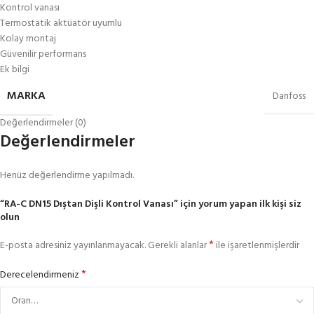
Kontrol vanası
Termostatik aktüatör uyumlu
Kolay montaj
Güvenilir performans
Ek bilgi
MARKA
Danfoss
Değerlendirmeler (0)
Değerlendirmeler
Henüz değerlendirme yapılmadı.
“RA-C DN15 Dıştan Dişli Kontrol Vanası” için yorum yapan ilk kişi siz
olun
*
E-posta adresiniz yayınlanmayacak.
Gerekli alanlar
ile işaretlenmişlerdir
*
Derecelendirmeniz