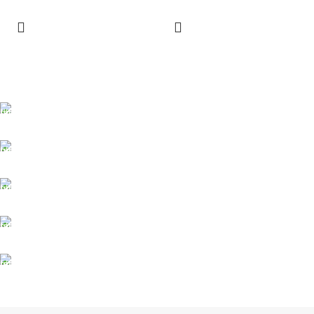
ÜCRETSİZ KARGO
Taşıyıcı bilgileri.
ONLINE ÖDEME
Ödeme yöntemleri.
7/24 DESTEK
Sınırsız destek.
%100 GÜVENLİ
Güvenlik sertifikaları
İADE DESTEK
Müşteri memnuniyeti