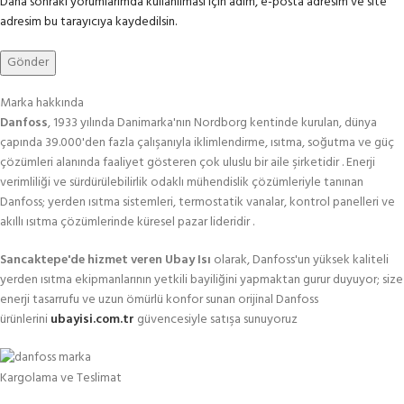
Daha sonraki yorumlarımda kullanılması için adım, e-posta adresim ve site
adresim bu tarayıcıya kaydedilsin.
Marka hakkında
Danfoss
, 1933 yılında Danimarka'nın Nordborg kentinde kurulan, dünya
çapında 39.000'den fazla çalışanıyla iklimlendirme, ısıtma, soğutma ve güç
çözümleri alanında faaliyet gösteren çok uluslu bir aile şirketidir . Enerji
verimliliği ve sürdürülebilirlik odaklı mühendislik çözümleriyle tanınan
Danfoss; yerden ısıtma sistemleri, termostatik vanalar, kontrol panelleri ve
akıllı ısıtma çözümlerinde küresel pazar lideridir .
Sancaktepe'de hizmet veren Ubay Isı
olarak, Danfoss'un yüksek kaliteli
yerden ısıtma ekipmanlarının yetkili bayiliğini yapmaktan gurur duyuyor; size
enerji tasarrufu ve uzun ömürlü konfor sunan orijinal Danfoss
ürünlerini
ubayisi.com.tr
güvencesiyle satışa sunuyoruz
Kargolama ve Teslimat