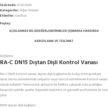
Stok kodu:
013G3094
Kategoriler:
Diğer Ürünler
Etiketler:
Danfoss
Paylaş:
AÇIKLAMA
EK BILGI
DEĞERLENDIRMELER (0)
MARKA HAKKINDA
KARGOLAMA VE TESLIMAT
Açıklama
RA-C DN15 Dıştan Dişli Kontrol Vanası
RA-C DN15 kontrol vanası, dıştan dişli bağlantısı ile kolay montaj imkanı
sunar. Isıtma sistemlerinde radyatör veya fancoil ünitelerinde kontrol vanası
olarak kullanılır. Termostatik aktüatör ile birlikte çalışarak oda sıcaklığını
hassas bir şekilde ayarlar. Dayanıklı malzeme ve güvenilir performansı ile öne
çıkar.
DN15 dıştan dişli bağlantı