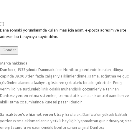
Daha sonraki yorumlarımda kullanılması için adım, e-posta adresim ve site
adresim bu tarayıcıya kaydedilsin.
Marka hakkında
Danfoss
, 1933 yılında Danimarka'nın Nordborg kentinde kurulan, dünya
çapında 39.000'den fazla çalışanıyla iklimlendirme, ısıtma, soğutma ve güç
çözümleri alanında faaliyet gösteren çok uluslu bir aile şirketidir . Enerji
verimliliği ve sürdürülebilirlik odaklı mühendislik çözümleriyle tanınan
Danfoss; yerden ısıtma sistemleri, termostatik vanalar, kontrol panelleri ve
akıllı ısıtma çözümlerinde küresel pazar lideridir .
Sancaktepe'de hizmet veren Ubay Isı
olarak, Danfoss'un yüksek kaliteli
yerden ısıtma ekipmanlarının yetkili bayiliğini yapmaktan gurur duyuyor; size
enerji tasarrufu ve uzun ömürlü konfor sunan orijinal Danfoss