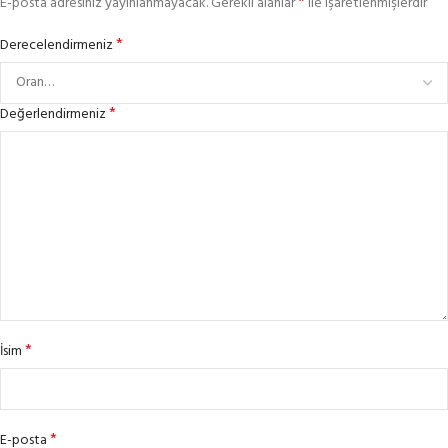
*
E-posta adresiniz yayınlanmayacak.
Gerekli alanlar
ile işaretlenmişlerdir
*
Derecelendirmeniz
*
Değerlendirmeniz
*
İsim
*
E-posta