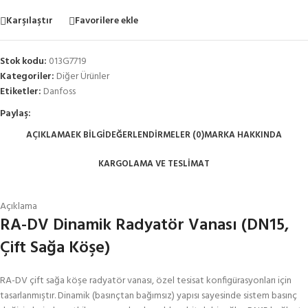
Karşılaştır
Favorilere ekle
Stok kodu:
013G7719
Kategoriler:
Diğer Ürünler
Etiketler:
Danfoss
Paylaş:
AÇIKLAMA
EK BILGI
DEĞERLENDIRMELER (0)
MARKA HAKKINDA
KARGOLAMA VE TESLIMAT
Açıklama
RA-DV Dinamik Radyatör Vanası (DN15,
Çift Sağa Köşe)
RA-DV çift sağa köşe radyatör vanası, özel tesisat konfigürasyonları için
tasarlanmıştır. Dinamik (basınçtan bağımsız) yapısı sayesinde sistem basınç