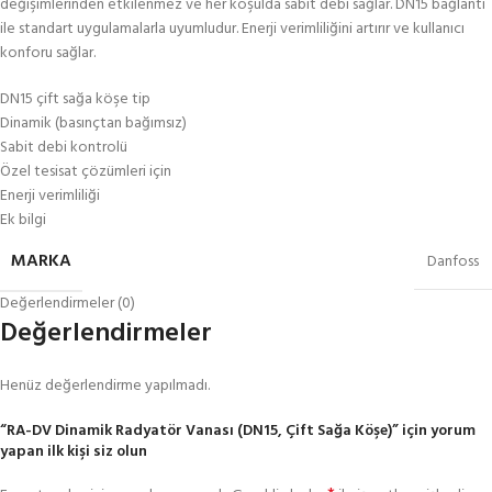
değişimlerinden etkilenmez ve her koşulda sabit debi sağlar. DN15 bağlantı
ile standart uygulamalarla uyumludur. Enerji verimliliğini artırır ve kullanıcı
konforu sağlar.
DN15 çift sağa köşe tip
Dinamik (basınçtan bağımsız)
Sabit debi kontrolü
Özel tesisat çözümleri için
Enerji verimliliği
Ek bilgi
MARKA
Danfoss
Değerlendirmeler (0)
Değerlendirmeler
Henüz değerlendirme yapılmadı.
“RA-DV Dinamik Radyatör Vanası (DN15, Çift Sağa Köşe)” için yorum
yapan ilk kişi siz olun