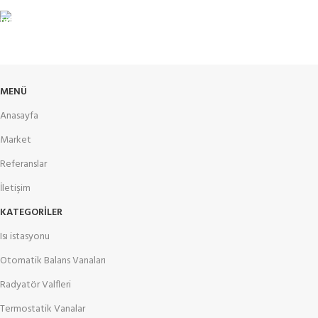
Güvenlik sertifikaları
İADE DESTEK
Müşteri memnuniyeti
MENÜ
Anasayfa
Market
Referanslar
İletişim
KATEGORILER
Isı istasyonu
Otomatik Balans Vanaları
Radyatör Valfleri
Termostatik Vanalar